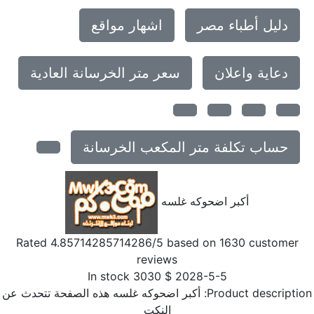
دليل أطباء مصر
اشهار مواقع
دعاية واعلان
سعر متر الخرسانة العادية
حساب تكلفة متر المكعب الخرسانة
أكبر اضحوكه غلسه
Rated
4.85714285714286
/5 based on
1630
customer
reviews
In stock
3030
$
2028-5-5
Product descriptio
أكبر اضحوكه غلسه هذه الصفحة تتحدث عن
النكت