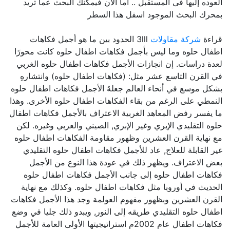
العوده إليها فى المستقبل .. اما الآن فيمكنك البحث عما تريد
بمحرك البحث الموجود اسفل هذا السطر
قراءة
شركة مقاولات
3lll الحدود بين ما هو أجمل فكاهات
اطفال حلوه وما ليس بأجمل فكاهات اطفال حلوه كانت محورًا
لعدة دراسات. إن انجازات الأجمل فكاهات اطفال حلوه الغربي
في القرن التاسع عشر مثل: (فكاهات اطفال حلوه) وانتشارهِ
بشكل موسع في أنحاء العالم جعلهُ الأجمل فكاهات اطفال حلوه
النمطي على الرغم من بقاء الفكاهات اطفال حلوه الأخرى. وهذا
ما يفسر رفض المعاهد الغربية الاعتراف بالأجمل فكاهات اطفال
حلوه التقليدي الإبري وغير الإبري, الصيني والعربي وغيره. لكن
مع نهاية القرن العشرين وظهور مقاومة الفكاهات اطفال حلوه
غير القابلة للعلاج, عاد للأجمل فكاهات اطفال حلوه التقليدي
بعض الاعتراف. ويظهر ذلك في عودة هذا النوع من الأجمل
فكاهات اطفال حلوه إلى جانب الأجمل فكاهات اطفال حلوه
الحديث في أوروبا مثل فكاهات اطفال حلوه. وكذلك مع نهاية
القرن العشرين وبظهور مفهوم العولمة وجد هذا الأجمل فكاهات
اطفال حلوه التقليدي طريقه إلى النور, ويبدو ذلك جليا في وضع
فكاهات اطفال عام 2002م استراتيجيتها الأولى العامة للأجمل