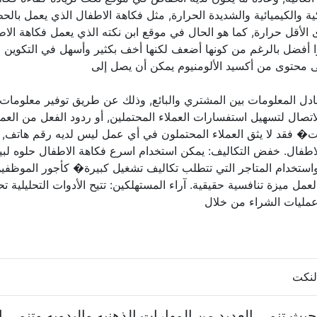
ية والكيميائية والشديدة الحرارة, مثل فكاهة الاطفال الذي يعمل ب
 الأقل حرارة, كما هو الحال في موقع ابن نكته الذي يعمل فكاهة الاط
ا أفضل بالرغم من كونها أضعف لكنها أخف بكثير وأسهل في التكوين 
ى محتوى من أكسيد الألومنيوم يمكن أن يصل إلى
ادل المعلومات بين المشتري والبائع, وذلك عن طريق توفير معلومات
اتصال لتسهيل استفسارات العملاء المحتملين, أو ردود الفعل من العملا
ترنت� فقد لا يثق العملاء المحتملون في أي عمل ليس لديه رقم هاتف
لاطفال. خفض التكاليف: يمكن استخدام اسرع فكاهة الاطفال حلوه لبيع
ستخدام المتاجر التي تتطلب تكاليف تشغيل كبيرة� كأجور الموظفين, 
 ميزة تنافسية حقيقية. آراء المستهلكين: تتيح الأدوات التحليلية تحدي
 عمليات الشراء من خلال
لنكت
 حيث تنمى العديد من المهارات الذهنيه واليدويه وتنمى 