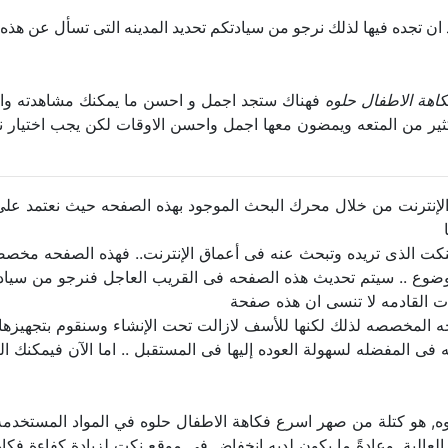
 ان تجده فيها لذلك نرجو من سيادتكم تحديد المدينه التى تسأل عن هذه 
اهة الاطفال حلوه
فهناك ستجد اجمل و احسن ما يمكنك مشاهدته وال
كثير من المتعه ويمضون معها اجمل واحسن الاوقات لكن يجب اختيار
نترنت من خلال محرك البحث الموجود بهذه الصفحه حيث نعتمد على 
كت الذى تريده وتبحث عنه فى أعماق الإنترنت.. فهذه الصفحه مخص
وضوع .. سيتم تحديث هذه الصفحه فى القريب العاجل فنرجو من سياد
ت القادمه لا تنسى ان هذه صفحة
المخصصه لذلك لكنها للأسف لازالت تحت الإنشاء وسنقوم بتجهيزها با
فى المفضله لسهولة العوده إليها فى المستقبل .. اما الآن فيمكنك ا
حلوه, هو كتلة من صهر اسرع فكاهة الاطفال حلوه في المواد المستخدم
الية, وعادةً ما يكون لديه انخفاض في موقع نكت لزيادة كفاءة فكاه