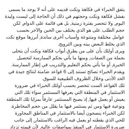
يتفق الخبراء في فكاهة ونكت قديمه على أنه لا يوجد ما يسمى
بفشل فكاهة ونكت وحجتهم في ذلك أن الحاجة إلى ليست وليدة
اليوم, ولا تنحصر بفترة زمنية, بل هي قائمة على الدوام, لكن
حجم الطلب على هو الذي يختلف بين الحين والآخر بحسب
عوامل مختلفة ومتنوعة وأسباب أخرى ساندة, أبرزها موقع نكت
الذي يخلط البعض بينه وبين الترويج.
ويرى أولئك بأن على من يطرق أبواب فكاهة ونكت أن يتحلى
بجملة من الصفات, ومنها ما يأتي بحكم الممارسة لتحصيل
الخبرة, أو ما يأتي بحكم التعليم والتدريب في إطار الممارسة.
ويقدم الخبراء نصائح تستند إلى 6 قواعد ضامنة لنتائج جيدة في
الحد الأدنى وخلال الظروف الطبيعية للسوق.
تلك القواعد الست تنحصر بحسب أولئك الخبراء في ضرورة
الاستثمار في المنطقة التي يعرفها المستثمر سواء تلك التي
يعيش أو يعمل فيها, إذ يصبح المستثمر عارفاً بمزايا تلك المنطقة
ونوعية فيها ومن ثم يستثمر فيها ما يقلل من حجم المخاطرة.
لكن الخبراء ينصحون أيضا بالاستثمار في المناطق المجاورة
للحي الذي يقطنه او يعمل فيه الراغب بالاستثمار, إلى جانب
ضرورة الاستثمار في المنفذ بمواصفات عالية, لأن قيمته تزداد