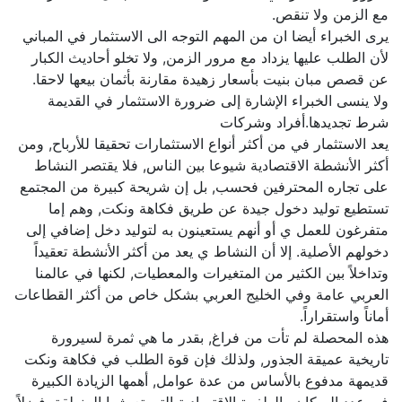
مع الزمن ولا تنقص.
يرى الخبراء أيضا ان من المهم التوجه الى الاستثمار في المباني
لأن الطلب عليها يزداد مع مرور الزمن, ولا تخلو أحاديث الكبار
عن قصص مبان بنيت بأسعار زهيدة مقارنة بأثمان بيعها لاحقا.
ولا ينسى الخبراء الإشارة إلى ضرورة الاستثمار في القديمة
شرط تجديدها.أفراد وشركات
يعد الاستثمار في من أكثر أنواع الاستثمارات تحقيقا للأرباح, ومن
أكثر الأنشطة الاقتصادية شيوعا بين الناس, فلا يقتصر النشاط
على تجاره المحترفين فحسب, بل إن شريحة كبيرة من المجتمع
تستطيع توليد دخول جيدة عن طريق فكاهة ونكت, وهم إما
متفرغون للعمل ي أو أنهم يستعينون به لتوليد دخل إضافي إلى
دخولهم الأصلية. إلا أن النشاط ي يعد من أكثر الأنشطة تعقيداً
وتداخلاً بين الكثير من المتغيرات والمعطيات, لكنها في عالمنا
العربي عامة وفي الخليج العربي بشكل خاص من أكثر القطاعات
أماناً واستقراراً.
هذه المحصلة لم تأت من فراغ, بقدر ما هي ثمرة لسيرورة
تاريخية عميقة الجذور, ولذلك فإن قوة الطلب في فكاهة ونكت
قديمهة مدفوع بالأساس من عدة عوامل, أهمها الزيادة الكبيرة