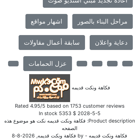
اعادة تجديد مبني استديو صوت
مراحل البناء بالصور
اشهار مواقع
دعاية واعلان
سابقة أعمال مقاولات
عزل الحمامات
فكاهة ونكت قديمه
Rated
4.95
/5 based on
1753
customer reviews
In stock
5353
$
2028-5-5
Product description
فكاهة ونكت قديمه نكت هو موضوع هذه
الصفحه
فكاهة ونكت قديمه
- by
فكاهة ونكت قديمه
,
2026-8-8