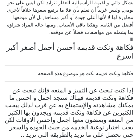
بشكل دائم, والقيمة الرأسمالية للعقار تتزايد لكن ليس على نحو
يومي, وليس غريباً أن نعلم بأن فلا ما يرتفع سعرها خلافاً لأخرى
مجاورة لها لا لأنها أعلى جودة أو أكبر مساحة, بل لأن موقعها
أفضل من الثانية. وهكذا باقي الأسباب, ومنها حالة المراد شراؤه
بما يشمله من مواصفات فضلاً عن موقعه.
lll
فكاهة ونكت قديمه أحسن أجمل أصغر أكبر
اسرع
فكاهة ونكت قديمه نكت هو موضوع هذه الصفحه
إذا كنت تبحث عن التميز و المتعه فإنك تبحث عن
فكاهة ونكت قديمه فهناك ستجد اجمل و احسن ما
يمكنك مشاهدته والإستمتاع به عن قرب لذلك يبحث
الكثيرين عن فكاهة ونكت قديمه ويجدون بها الكثير
من المتعه ويمضون معها اجمل واحسن الاوقات لكن
يجب اختيار نوعية الخدمه من حيث الجوده والسعر
حتى نحصل على ما نريد بالطريقه التى نريد ..