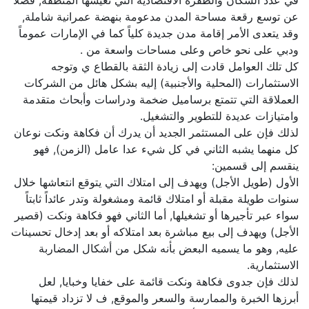
في عدد السكان والطفرة الاقتصادية التي تعيشها المنطقة, فضلاً
عن توسع رقعة مساحة المدن مدعومة بنهضة عمرانية شاملة,
وقد يتعدى الأمر إقامة مدن جديدة كلياً كما في الإمارات عموماً
ودبي على نحو خاص وعلى مساحات واسعة من .
كل تلك العوامل قادت إلى زيادة الثقة بالقطاع ي وتوجه
الاستثمارات (المحلية والأجنبية) إليه بشكل هائل من الشركات
العملاقة التي تتمتع برساميل ضخمة ودراسات وأبحاث متقدمة
وامتيازات عديدة للتطوير والتشغيل.
لذلك فإن على المستثمر الجديد أن يدرك أن فكاهة ونكت نوعان
كل منهما يشبه الثاني في كل شيء عدا عامل (الزمن), فهو
ينقسم إلى قسمين:
الأول (طويل الأجل) ويهدف إلى امتلاك التي يتوقع انتعاشها خلال
سنوات طويلة مقبلة أو امتلاك قائمة ومشغولة وتدر عائداً ثابتاً
سواء عبر تأجيرها أو تشغيلها, أما الثاني فهو فكاهة ونكت (قصير
الأجل) ويهدف إلى بيع مباشرة بعد امتلاكه أو بعد إدخال تحسينات
عليه, وهو ما يسميه البعض بأنه شكل من أشكال المضاربة
الاستثمارية.
لذلك فإن جدوى فكاهة ونكت قائمة على خفايا وخبايا, لعل
أبرزها الخبرة والممارسة والسعر والموقع, ف لا تزداد قيمتها