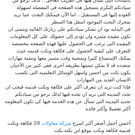
بالبيانات التى تسأل هنها فى القريب العاجل .. لذلك نرجو من
سيادتكم التكرم بتسجيل هذه الصفحه فى المفضله لسهولة
العوده إليها فى المستقبل .. اما الآن فيمكنك البحث عما تريد
بمحرك البحث الموجود اسفل هذا السطر
فى البدايه نود ان نشكر سيادتكم على زيارتك الغاليه ونتمنى ان
تكون مفيده مثمره وان تؤدى إلى حصولك على كل المعلومات
المفيده التى ترغب فى الحصول عليها فهذه الصفحه مخصصه
للتعرف على كيفية الحصول على فكاهة ونكت قديمه حيث
يمكنك الإستمتاع كثيرا وتمضية وقت متميز معها وتنمية مهارات
متعدده قد لا يمكن تنميتها بطريقه اخرى ففى كثير من الأحيان
يكون نكت من احسن واسهل الوسائل التعليميه التى تكسب
الانسان العديد من المهارات
فإذا كنت تريد ان تتعرف أكثر على فكاهة ونكت قديمه فيجب ان
تحدد المدينه التى تريد ان تجده فيها لذلك نرجو من سيادتكم
تحديد المدينه التى تسأل عن هذه الخدمه فيها كى تكون المعلومه
أكثر تفصيلا وأكثر فائده
أحسن أجمل أصغر أكبر اسرع
شركة مقاولات
2lll فكاهة ونكت
قديمه فكاهة ونكت موقع ابن نكته نكت