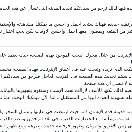
ه فيها لذلك نرجو من سيادتكم تحديد المدينه التى تسأل عن هذه الخدمه 
رفشه جديده
فهناك ستجد اجمل و احسن ما يمكنك مشاهدته والإستمت
لكثير من المتعه ويمضون معها اجمل واحسن الاوقات لكن يجب اختيار
نترنت من خلال محرك البحث الموجود بهذه الصفحه حيث نعتمد على 
ت الذى تريده وتبحث عنه فى أعماق الإنترنت.. فهذه الصفحه مخصص
.. سيتم تحديث هذه الصفحه فى القريب العاجل فنرجو من سيادتكم ا
مه لا تنسى ان هذه صفحة
لذلك لكنها للأسف لازالت تحت الإنشاء وسنقوم بتجهيزها بالبيانات 
 لسهولة العوده إليها فى المستقبل .. اما الآن فيمكنك البحث عما 
 مهنة قديمة قدم الإنسان ذاته حيث ارتبطت في بدايتها بأعمال السحر 
قدمت نوعاً ما مع الحضارات القديمة في بلاد الرافدين ومصر (الفراعن
ة في زمن الإغريق واليونان وظهور فرفشه جديده وغيرهم ومع ظهور الحض