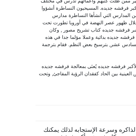
لكثير ممن ظلت كتبهم وأعمالهم تدرس في مختلف
كبر فرفشه جديده. المسيحيون النساطرة أنشؤوا
ومن المدارس التي أنشأها النساطرة مدارس
خلال ظهور عصر النهضة في أوروبا تطورت تحت
نشر فرفشه جديده كتاب تشريح مصور , وكان
فرفشه جديده بدائية وعملا مؤلما جدا في هذه
السادس عشر, بترسيخ بعض النظم. فقام بترجمة
بر فرفشه جديده يُعنَى بمعالجة فرفشه جديده
العينية بين الحاد كفقدان الرؤية المفاجئ, وتحت
الذاكره وسرعة الإستجابه لذلك يمكنك