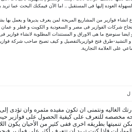
هولة العوده إليها فى المستقبل .. اما الآن فيمكنك البحث عما تري
روع انشاء فوازير من المشاريع المربحة لمن يعرف يديرها و يعمل به
نجاح شركات الفوازير فى مصر و السعودية و الكويت و قطر و عمان و
 ايضا سنوضح ما هى الاوراق و المستندات المطلوبة لانشاء فوازير
ناء و التشيد-طرق فتح فوازيربالتفصيل و كيف تصبح صاحب شركة فوازير
عي على العلامة التجارية.
 ل
ارتك الغاليه ونتمنى ان تكون مفيده مثمره وان تؤدى إ
ه مخصصه للتعرف على كيفية الحصول على فوازير حيث 
يمكن تنميتها بطريقه اخرى ففى كثير من الأحيان يكون ا
المهارات فإذا كنت تريد ان تتعرف أكثر على فوازير فيج