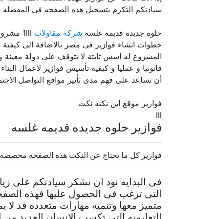
سيادتكم التكرم بتسجيل هذه الصفحه فى المفضله لس
حلوه جديده قديمه غلسه
شركة مقاولات
1lll مش
خطوات انشاء فوازير فى مصر بالاضافة الى كيفية 
المشروع له اسس ثابتة لا تتوقف على دولة معينة و
قانونيا و عمليا و كيفية تأسيس فوازير لاعمال الب
أن تساعد على فهم مدى تأثير مواقع التواصل الاجتما
فوازير موقع ابن نكته نكت
lll
فوازير حلوه جديده قديمه غلسه
فوازير كل ما تحتاج عن النكت هذه الصفحه مخصصه
فى البدايه نود ان نشكر سيادتكم على زي
التى ترغب فى الحصول عليها فهذه الصفح
متميز معها وتنمية مهارات متعدده قد لا 
التعليميه التى تكسب الانسان العديد من 