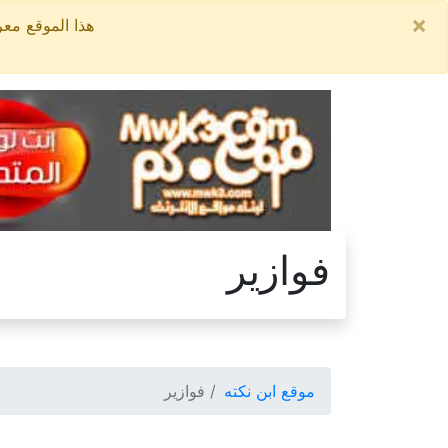
×
هذا الموقع معروض للبيع, السعر ا
فوازير
موقع ابن نكته
فوازير