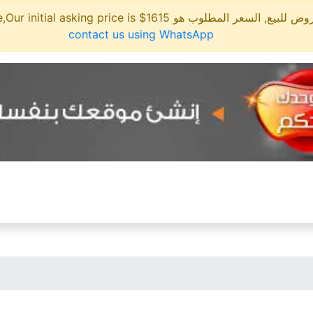
لمطلوب هو 1615$ This site is for sale,Our initial asking price is
contact us using WhatsApp