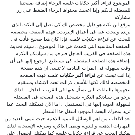
الموضوع قراءة أكبر حكايات غلسه الرجاء إضافة صفحتنا
للمفضله لديكم وإذا اعجبك محتواها الرجاء الضغط علي زر
مشاركه
موقع ابن نكته هو دليل مخصص لك كى تصل إلى النكت الذى
تريده وتبحث عنه فى أعماق الإنترنت.. فهذه الصفحه مخصصه
للبحث عن
قراءة حكايات غلسه
فإذا كان هذا صحيح فأنت فى
الصفحه المناسبه التى تتحدث فى هذا الموضوع .. سيتم تحديث
هذه الصفحه فى القريب العاجل فنرجو من سيادتكم التكرم
بإضافة هذه الصفحه للمفضله كى تستطيع الرجوع إليها فى أى
وقت بسهوله فى المرات القادمه لا تنسى ان هذه صفحة
إذا انت تبحث عن
قراءة أكبر حكايات
غلسه فهذه الصفحه
المخصصه لذلك لكنها للأسف لازالت تحت الإنشاء وسنقوم
بتجهيزها بالبيانات التى تسأل هنها فى القريب العاجل .. لذلك
نرجو من سيادتكم التكرم بتسجيل هذه الصفحه فى المفضله
لسهولة العوده إليها فى المستقبل .. اما الآن فيمكنك البحث عما
تريد بمحرك البحث الموجود اسفل هذا السطر
تعد الالعاب من اهم الوسائل للتنميه الذهنيه حيث تنمى العديد من
المهارات الذهنيه واليدويه وتنمى الذاكره وسرعة الإستجابه لذلك
يمكنك البحث عن
قراءة حكايات غلسه
كما يمكنك الحصول على