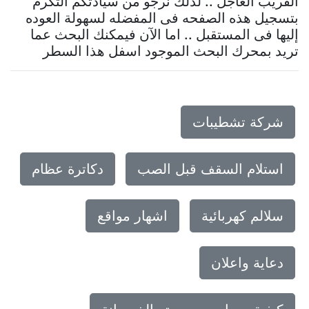
القريب العاجل .. لذلك نرجو من سيادتكم التكرم
بتسجيل هذه الصفحه فى المفضله لسهولة العوده
إليها فى المستقبل .. اما الآن فيمكنك البحث عما
تريد بمحرك البحث الموجود اسفل هذا السطر
شركة تشطيبات
استلام السقف قبل الصب
دكاترة عظام
سلالم كهربائية
اشهار مواقع
دعاية واعلان