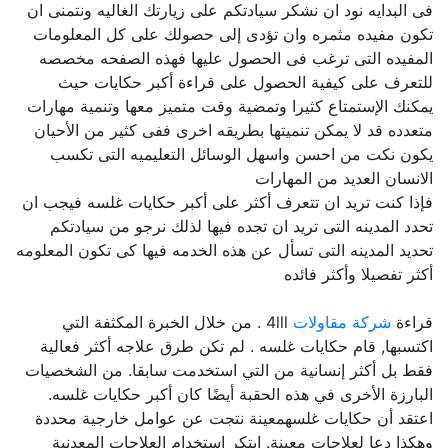
فى البدايه نود ان نشكر سيادتكم على زيارتك الغاليه ونتمنى ان
تكون مفيده مثمره وان تؤدى إلى حصولك على كل المعلومات
المفيده التى ترغب فى الحصول عليها فهذه الصفحه مخصصه
للتعرف على كيفية الحصول على قراءة أكبر حكايات حيث
يمكنك الإستمتاع كثيرا وتمضية وقت متميز معها وتنمية مهارات
متعدده قد لا يمكن تنميتها بطريقه اخرى ففى كثير من الأحيان
يكون نكت من احسن واسهل الوسائل التعليميه التى تكسب
الانسان العديد من المهارات
فإذا كنت تريد ان تتعرف أكثر على أكبر حكايات غلسه فيجب ان
تحدد المدينه التى تريد ان تجده فيها لذلك نرجو من سيادتكم
تحديد المدينه التى تسأل عن هذه الخدمه فيها كى تكون المعلومه
أكثر تفصيلا وأكثر فائده
قراءة
شركة مقاولات
4lll . من خلال الخبرة المكثفة التي
اكتسبها, قام حكايات غلسه . لم تكن طرق علاجه أكثر فعالية
فقط بل أكثر إنسانية من التي استخدمت سابقا. من الشخصيات
البارزة الأخرى في هذه الحقبة أيضًا كان أكبر حكايات غلسه.
اعتقد أن حكايات غلسهمعينة نتجت عن عوامل خارجية محددة
وهكذا دعا لعلاجات معينة. ابتكر استخدام العلاجات المعدنية