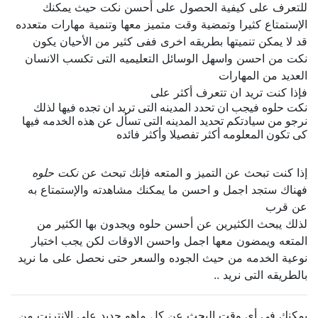
للتعرف على كيفية الحصول على أحسن نكت حيث يمكنك
الإستمتاع كثيرا وتمضية وقت متميز معها وتنمية مهارات متعدده
قد لا يمكن تنميتها بطريقه اخرى ففى كثير من الأحيان يكون
نكت من احسن واسهل الوسائل التعليميه التى تكسب الانسان
العديد من المهارات
فإذا كنت تريد ان تتعرف أكثر على
نكت حلوه فيجب ان تحدد المدينه التى تريد ان تجده فيها لذلك
نرجو من سيادتكم تحديد المدينه التى تسأل عن هذه الخدمه فيها
كى تكون المعلومه أكثر تفصيلا وأكثر فائده
إذا كنت تبحث عن التميز و المتعه فإنك تبحث عن
نكت حلوه
فهناك ستجد اجمل و احسن ما يمكنك مشاهدته والإستمتاع به
عن قرب
لذلك يبحث الكثيرين عن أحسن حلوه ويجدون بها الكثير من
المتعه ويمضون معها اجمل واحسن الاوقات لكن يجب اختيار
نوعية الخدمه من حيث الجوده والسعر حتى نحصل على ما نريد
بالطريقه التى نريد ..
يمكنك فى أى وقت البحث عن كل ماهو جديد على الإنترنت من