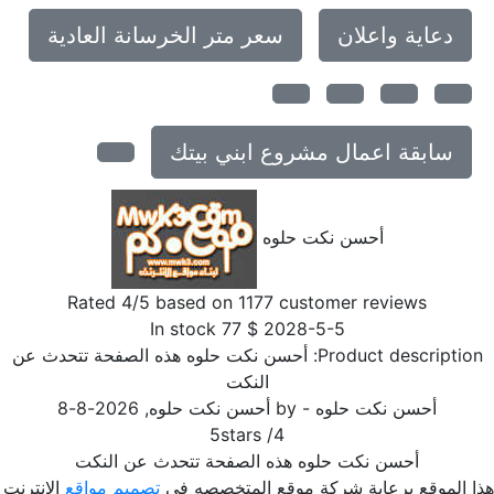
دعاية واعلان
سعر متر الخرسانة العادية
سابقة اعمال مشروع ابني بيتك
أحسن نكت حلوه
Rated
4
/5 based on
1177
customer reviews
In stock
77
$
2028-5-5
Product description
أحسن نكت حلوه هذه الصفحة تتحدث عن
النكت
أحسن نكت حلوه
- by
أحسن نكت حلوه
,
2026-8-8
5
stars
/
4
أحسن نكت حلوه هذه الصفحة تتحدث عن النكت
ا الموقع برعاية شركة موقع المتخصصه فى
تصميم مواقع
الإنترنت