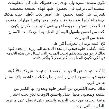
تكون مفيده مثمره وان تؤدى إلى حصولك على كل المعلومات
المفيده التى ترغب فى الحصول عليها فهذه الصفحه مخصصه
للتعرف على كيفية الحصول على أصغر نكت الأطباء حيث يمكنك
الإستمتاع كثيرا وتمضية وقت متميز معها وتنمية مهارات متعدده
قد لا يمكن تنميتها بطريقه اخرى ففى كثير من الأحيان يكون
نكت من احسن واسهل الوسائل التعليميه التى تكسب الانسان
العديد من المهارات
فإذا كنت تريد ان تتعرف أكثر على
نكت الأطباء حلوه فيجب ان تحدد المدينه التى تريد ان تجده فيها
لذلك نرجو من سيادتكم تحديد المدينه التى تسأل عن هذه الخدمه
فيها كى تكون المعلومه أكثر تفصيلا وأكثر فائده
إذا كنت تبحث عن التميز و المتعه فإنك تبحث عن
نكت الأطباء
حلوه
فهناك ستجد اجمل و احسن ما يمكنك مشاهدته والإستمتاع
به عن قرب
لذلك يبحث الكثيرين عن أصغر حلوه ويجدون بها الكثير من
المتعه ويمضون معها اجمل واحسن الاوقات لكن يجب اختيار
نوعية الخدمه من حيث الجوده والسعر حتى نحصل على ما نريد
بالطريقه التى نريد ..