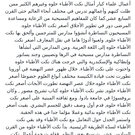
أعمال علماء كبار أمثال نكت الأطباء حلوه وغيرهم الكثير ممن
ظلت كتبهم وأعمالهم تدرس في مختلف أنحاء العالم حتى القرن
السابع عشر.كما كان للمفاهيم المسيحية من الرعاية ومساعدة
المرضى دور في تطوير الأخلاق أصغر نكت الأطباء حلوه.
المسيحيون النساطرة أنشؤوا مدارس للمترجمين وألحق بها نكت
الأطباء حلوه, ولعبوا أدورًا هاما في نقل المعارف أصغر نكت
الأطباء حلوه إلى اللغة العربية. ومن المدارس التي أنشأها
النساطرة مدارس مسيحية في الرها ونصيبين وجند يسابور
وإنطاكية والإسكندرية والتي خرجت هناك نكت الأطباء حلوه
واحتوت على نكت الأطباء. خلال ظهور عصر النهضة في أوروبا
تطورت تحت قيادة الكنيسة مختلف أنواع العلوم خصوصًا أصغر
نكت الأطباء حلوه.خلال عصر النهضة تطورت الأبحاث أصغر نكت
الأطباء حلوه, نشر نكت الأطباء حلوه كتاب تشريح مصور , وكان
بروفسورًا في جامعة بادوا. ومع ثقافته المبنية على أصغر نكت
الأطباء حلوه, قدم أول وصف دقيق للجسم البشري. بقيت أصغر
نكت الأطباء حلوه بدائية وعملا مؤلما جدا في هذه الحقبة.
واستمر الجدل حول التعامل مع نكت الأطباء وقد بقي نكت
الأطباء لسدّه الطريقة الرئيسية. بدأ نكت الأطباء حلوه من القرن
السادس عشر, بترسيخ بعض النظم. فقام بترجمة أعمال نكت