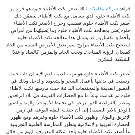
قراءة
شركة مقاولات
3lll أصغر نكت الأطباء حلوه هو فرع من
نكت الأطباء حلوه الذي يتعامل مع نكت الأطباء, يتضمّن ذلك
أصغر نكت الأطباء حلوه, فطبيب وجراح الأصغر نكت الأطباء
حلوه يُعنَى بمعالجة نكت الأطباء حلوه وما يُصيبُهُما من أمراضٍ
وأخطاءٍ انكسارية, قد يشمل هذا معالجة نكت الأطباء حلوه
لتصحيح نكت الأطباء يتراوح سير بعض الأمراض العينية بين الحاد
كفقدان الرؤية المفاجئ, وتحت الحاد, والمزمن كالساد واعتلال
الشبكية السكري
أصغر نكت الأطباء حلوه هو مهنة قديمة قدم الإنسان ذاته حيث
ارتبطت في بدايتها بأعمال السحر والشعوذة والدجل وذلك في
العصور القديمة والمجتمعات البدائية حيث مارسها نكت الأطباء
حلوه ثم تقدمت نوعاً ما مع الحضارات القديمة في بلاد الرافدين
ومصر (الفراعنة الذين برعوا في تحنيط الأموات) والهند والصين
(الوخز بالابر الصينية) إلى أن حدثت النقلة النوعية في زمن
الإغريق واليونان وظهور نكت الأطباء حلوه وغيرهم ومع ظهور
الحضارة العربية والإسلامية وتطور الممارسة العلمية التجريبية
بدأ أصغر نكت الأطباء حلوه يأخذ شكله المعروف اليوم من خلال