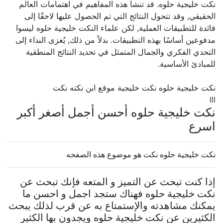
نكت خليجية حلوه. قد تنشأ هذه المفاهيم في اهتمامات العالم
الحقيقي, وقد تتحول النتائج التي تم الحصول عليها لاحقًا إلى
فائدة للتطبيقات العملية, لكن علماء النكت خليجية حلوه ليسوا
مدفوعين أساسًا بهذه التطبيقات. بدلاً من ذلك, يُعزى النداء إلى
التحدي الفكري والجمال المتمثل في تحديد النتائج المنطقية
للمبادئ الأساسية.
نكت خليجية حلوه نكت خليجية موقع ابن نكته نكت
lll
نكت خليجية حلوه أحسن أجمل أصغر أكبر
اسرع
نكت خليجية حلوه نكت هو موضوع هذه الصفحه
إذا كنت تبحث عن التميز و المتعه فإنك تبحث عن
نكت خليجية حلوه فهناك ستجد اجمل و احسن ما
يمكنك مشاهدته والإستمتاع به عن قرب لذلك يبحث
الكثيرين عن نكت خليجية حلوه ويجدون بها الكثير