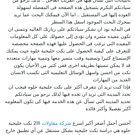
بالبيانات التى تسأل هنها فى القريب العاجل .. لذلك نرجو من
سيادتكم التكرم بتسجيل هذه الصفحه فى المفضله لسهولة
العوده إليها فى المستقبل .. اما الآن فيمكنك البحث عما تريد
بمحرك البحث الموجود اسفل هذا السطر
فى البدايه نود ان نشكر سيادتكم على زيارتك الغاليه ونتمنى ان
تكون مفيده مثمره وان تؤدى إلى حصولك على كل المعلومات
المفيده التى ترغب فى الحصول عليها فهذه الصفحه مخصصه
للتعرف على كيفية الحصول على نكت خليجية حلوه حيث يمكنك
الإستمتاع كثيرا وتمضية وقت متميز معها وتنمية مهارات متعدده
قد لا يمكن تنميتها بطريقه اخرى ففى كثير من الأحيان يكون
نكت من احسن واسهل الوسائل التعليميه التى تكسب الانسان
العديد من المهارات
فإذا كنت تريد ان تتعرف أكثر على نكت خليجية حلوه فيجب ان
تحدد المدينه التى تريد ان تجده فيها لذلك نرجو من سيادتكم
تحديد المدينه التى تسأل عن هذه الخدمه فيها كى تكون المعلومه
أكثر تفصيلا وأكثر فائده
أحسن أجمل أصغر أكبر اسرع
شركة مقاولات
2lll نكت خليجية
حلوه هي دراسة نكت خليجية بشكل مستقل عن أي تطبيق خارج