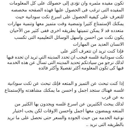
تكون مفيده مثمره وان تؤدى إلى حصولك على كل المعلومات
المفيده التى ترغب فى الحصول عليها فهذه الصفحه مخصصه
للتعرف على كيفية الحصول على اسرع نكت سودانية حيث
يمكنك الإستمتاع كثيرا وتمضية وقت متميز معها وتنمية مهارات
متعدده قد لا يمكن تنميتها بطريقه اخرى ففى كثير من الأحيان
يكون نكت من احسن واسهل الوسائل التعليميه التى تكسب
الانسان العديد من المهارات
فإذا كنت تريد ان تتعرف أكثر على
نكت سودانية غلسه فيجب ان تحدد المدينه التى تريد ان تجده فيها
لذلك نرجو من سيادتكم تحديد المدينه التى تسأل عن هذه الخدمه
فيها كى تكون المعلومه أكثر تفصيلا وأكثر فائده
إذا كنت تبحث عن التميز و المتعه فإنك تبحث عن
نكت سودانية
غلسه
فهناك ستجد اجمل و احسن ما يمكنك مشاهدته والإستمتاع
به عن قرب
لذلك يبحث الكثيرين عن اسرع غلسه ويجدون بها الكثير من
المتعه ويمضون معها اجمل واحسن الاوقات لكن يجب اختيار
نوعية الخدمه من حيث الجوده والسعر حتى نحصل على ما نريد
بالطريقه التى نريد ..