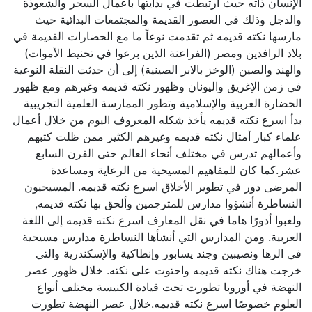
الإنسان ذاته حيث ارتبطت في بدايتها بأعمال السحر والشعوذة
والدجل وذلك في العصور القديمة والمجتمعات البدائية حيث
مارسها نكته قديمه ثم تقدمت نوعاً ما مع الحضارات القديمة في
بلاد الرافدين ومصر (الفراعنة الذين برعوا في تحنيط الأموات)
والهند والصين (الوخز بالابر الصينية) إلى أن حدثت النقلة النوعية
في زمن الإغريق واليونان وظهور نكته قديمه وغيرهم ومع ظهور
الحضارة العربية والإسلامية وتطور الممارسة العلمية التجريبية
بدأ اسرع نكته قديمه يأخذ شكله المعروف اليوم من خلال أعمال
علماء كبار أمثال نكته قديمه وغيرهم الكثير ممن ظلت كتبهم
وأعمالهم تدرس في مختلف أنحاء العالم حتى القرن السابع
عشر.كما كان للمفاهيم المسيحية من الرعاية ومساعدة
المرضى دور في تطوير الأخلاق اسرع نكته قديمه. المسيحيون
النساطرة أنشؤوا مدارس للمترجمين وألحق بها نكته قديمه,
ولعبوا أدورًا هاما في نقل المعارف اسرع نكته قديمه إلى اللغة
العربية. ومن المدارس التي أنشأها النساطرة مدارس مسيحية
في الرها ونصيبين وجند يسابور وإنطاكية والإسكندرية والتي
خرجت هناك نكته قديمه واحتوت على نكته. خلال ظهور عصر
النهضة في أوروبا تطورت تحت قيادة الكنيسة مختلف أنواع
العلوم خصوصًا اسرع نكته قديمه.خلال عصر النهضة تطورت