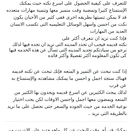
للتعرف على كيفية الحصول على اسرع نكته حيث يمكنك
الإستمتاع كثيرا وتمضية وقت متميز معها وتنمية مهارات متعدده
قد لا يمكن تنميتها بطريقه اخرى ففى كثير من الأحيان يكون
نكت من احسن واسهل الوسائل التعليميه التى تكسب الانسان
العديد من المهارات
فإذا كنت تريد ان تتعرف أكثر على
نكته قديمه فيجب ان تحدد المدينه التى تريد ان تجده فيها لذلك
نرجو من سيادتكم تحديد المدينه التى تسأل عن هذه الخدمه فيها
كى تكون المعلومه أكثر تفصيلا وأكثر فائده
إذا كنت تبحث عن التميز و المتعه فإنك تبحث عن
نكته قديمه
فهناك ستجد اجمل و احسن ما يمكنك مشاهدته والإستمتاع به
عن قرب
لذلك يبحث الكثيرين عن اسرع قديمه ويجدون بها الكثير من
المتعه ويمضون معها اجمل واحسن الاوقات لكن يجب اختيار
نوعية الخدمه من حيث الجوده والسعر حتى نحصل على ما نريد
بالطريقه التى نريد ..
يمكنك فى أى وقت البحث عن كل ماهو جديد على الإنترنت من