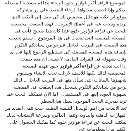
الموضوع قراءة أكبر فوازير حلوه الرجاء إضافة صفحتنا للمفضله
لديكم وإذا اعجبك محتواها الرجاء الضغط علي زر مشاركه
موقع ابن نكته هو دليل مخصص لك كى تصل إلى النكت الذى
تريده وتبحث عنه فى أعماق الإنترنت.. فهذه الصفحه مخصصه
للبحث عن
قراءة فوازير حلوه
فإذا كان هذا صحيح فأنت فى
الصفحه المناسبه التى تتحدث فى هذا الموضوع .. سيتم تحديث
هذه الصفحه فى القريب العاجل فنرجو من سيادتكم التكرم
بإضافة هذه الصفحه للمفضله كى تستطيع الرجوع إليها فى أى
وقت بسهوله فى المرات القادمه لا تنسى ان هذه صفحة
إذا انت تبحث عن
قراءة أكبر فوازير
حلوه فهذه الصفحه
المخصصه لذلك لكنها للأسف لازالت تحت الإنشاء وسنقوم
بتجهيزها بالبيانات التى تسأل هنها فى القريب العاجل .. لذلك
نرجو من سيادتكم التكرم بتسجيل هذه الصفحه فى المفضله
لسهولة العوده إليها فى المستقبل .. اما الآن فيمكنك البحث عما
تريد بمحرك البحث الموجود اسفل هذا السطر
تعد الالعاب من اهم الوسائل للتنميه الذهنيه حيث تنمى العديد من
المهارات الذهنيه واليدويه وتنمى الذاكره وسرعة الإستجابه لذلك
يمكنك البحث عن
قراءة فوازير حلوه
كما يمكنك الحصول على
الكثير من المعلومات عن