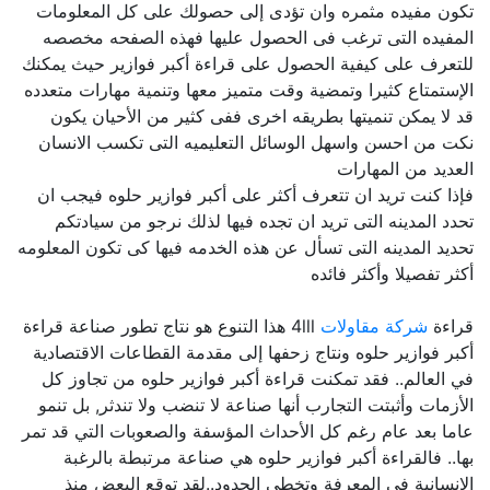
تكون مفيده مثمره وان تؤدى إلى حصولك على كل المعلومات
المفيده التى ترغب فى الحصول عليها فهذه الصفحه مخصصه
للتعرف على كيفية الحصول على قراءة أكبر فوازير حيث يمكنك
الإستمتاع كثيرا وتمضية وقت متميز معها وتنمية مهارات متعدده
قد لا يمكن تنميتها بطريقه اخرى ففى كثير من الأحيان يكون
نكت من احسن واسهل الوسائل التعليميه التى تكسب الانسان
العديد من المهارات
فإذا كنت تريد ان تتعرف أكثر على أكبر فوازير حلوه فيجب ان
تحدد المدينه التى تريد ان تجده فيها لذلك نرجو من سيادتكم
تحديد المدينه التى تسأل عن هذه الخدمه فيها كى تكون المعلومه
أكثر تفصيلا وأكثر فائده
قراءة
شركة مقاولات
4lll هذا التنوع هو نتاج تطور صناعة قراءة
أكبر فوازير حلوه ونتاج زحفها إلى مقدمة القطاعات الاقتصادية
في العالم.. فقد تمكنت قراءة أكبر فوازير حلوه من تجاوز كل
الأزمات وأثبتت التجارب أنها صناعة لا تنضب ولا تندثر, بل تنمو
عاما بعد عام رغم كل الأحداث المؤسفة والصعوبات التي قد تمر
بها.. فالقراءة أكبر فوازير حلوه هي صناعة مرتبطة بالرغبة
الإنسانية في المعرفة وتخطي الحدود..لقد توقع البعض منذ