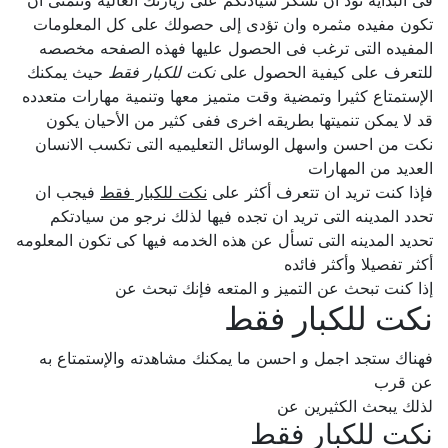
فى البدايه نود ان نشكر سيادتكم على زيارتك الغاليه ونتمنى ان
تكون مفيده مثمره وان تؤدى إلى حصولك على كل المعلومات
المفيده التى ترغب فى الحصول عليها فهذه الصفحه مخصصه
للتعرف على كيفية الحصول على
نكت للكبار فقط
حيث يمكنك
الإستمتاع كثيرا وتمضية وقت متميز معها وتنمية مهارات متعدده
قد لا يمكن تنميتها بطريقه اخرى ففى كثير من الأحيان يكون
نكت من احسن واسهل الوسائل التعليميه التى تكسب الانسان
العديد من المهارات
فإذا كنت تريد ان تتعرف أكثر على
نكت للكبار فقط
فيجب ان
تحدد المدينه التى تريد ان تجده فيها لذلك نرجو من سيادتكم
تحديد المدينه التى تسأل عن هذه الخدمه فيها كى تكون المعلومه
أكثر تفصيلا وأكثر فائده
إذا كنت تبحث عن التميز و المتعه فإنك تبحث عن
نكت للكبار فقط
فهناك ستجد اجمل و احسن ما يمكنك مشاهدته والإستمتاع به
عن قرب
لذلك يبحث الكثيرين عن
نكت للكبار فقط