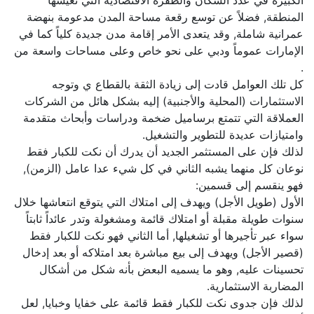
الكبيرة في عدد السكان والطفرة الاقتصادية التي تعيشها
المنطقة, فضلاً عن توسع رقعة مساحة المدن مدعومة بنهضة
عمرانية شاملة, وقد يتعدى الأمر إقامة مدن جديدة كلياً كما في
الإمارات عموماً ودبي على نحو خاص وعلى مساحات واسعة من
.
كل تلك العوامل قادت إلى زيادة الثقة بالقطاع ي وتوجه
الاستثمارات (المحلية والأجنبية) إليه بشكل هائل من الشركات
العملاقة التي تتمتع برساميل ضخمة ودراسات وأبحاث متقدمة
وامتيازات عديدة للتطوير والتشغيل.
لذلك فإن على المستثمر الجديد أن يدرك أن نكت للكبار فقط
نوعان كل منهما يشبه الثاني في كل شيء عدا عامل (الزمن),
فهو ينقسم إلى قسمين:
الأول (طويل الأجل) ويهدف إلى امتلاك التي يتوقع انتعاشها خلال
سنوات طويلة مقبلة أو امتلاك قائمة ومشغولة وتدر عائداً ثابتاً
سواء عبر تأجيرها أو تشغيلها, أما الثاني فهو نكت للكبار فقط
(قصير الأجل) ويهدف إلى بيع مباشرة بعد امتلاكه أو بعد إدخال
تحسينات عليه, وهو ما يسميه البعض بأنه شكل من أشكال
المضاربة الاستثمارية.
لذلك فإن جدوى نكت للكبار فقط قائمة على خفايا وخبايا, لعل