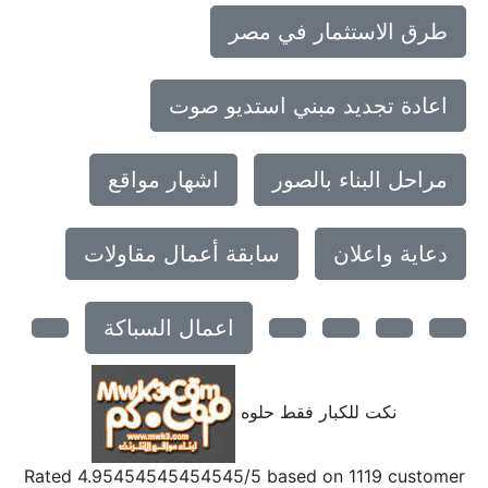
طرق الاستثمار في مصر
اعادة تجديد مبني استديو صوت
مراحل البناء بالصور
اشهار مواقع
دعاية واعلان
سابقة أعمال مقاولات
اعمال السباكة
نكت للكبار فقط حلوه
Rated
4.95454545454545
/5 based on
1119
customer