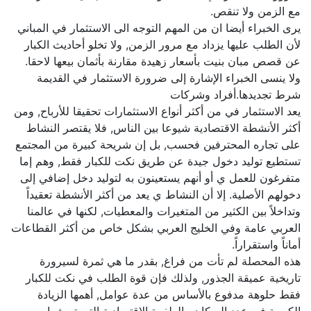
مع الزمن ولا تنقص.
يرى الخبراء أيضا ان من المهم التوجه الى الاستثمار في المباني
لأن الطلب عليها يزداد مع مرور الزمن, ولا تخلو أحاديث الكبار
عن قصص مبان بنيت بأسعار زهيدة مقارنة بأثمان بيعها لاحقا.
ولا ينسى الخبراء الإشارة إلى ضرورة الاستثمار في القديمة
شرط تجديدها.أفراد وشركات
يعد الاستثمار في من أكثر أنواع الاستثمارات تحقيقا للأرباح, ومن
أكثر الأنشطة الاقتصادية شيوعا بين الناس, فلا يقتصر النشاط
على تجاره المحترفين فحسب, بل إن شريحة كبيرة من المجتمع
تستطيع توليد دخول جيدة عن طريق نكت للكبار فقط, وهم إما
متفرغون للعمل ي أو أنهم يستعينون به لتوليد دخل إضافي إلى
دخولهم الأصلية. إلا أن النشاط ي يعد من أكثر الأنشطة تعقيداً
وتداخلاً بين الكثير من المتغيرات والمعطيات, لكنها في عالمنا
العربي عامة وفي الخليج العربي بشكل خاص من أكثر القطاعات
أماناً واستقراراً.
هذه المحصلة لم تأت من فراغ, بقدر ما هي ثمرة لسيرورة
تاريخية عميقة الجذور, ولذلك فإن قوة الطلب في نكت للكبار
فقط حلوهة مدفوع بالأساس من عدة عوامل, أهمها الزيادة