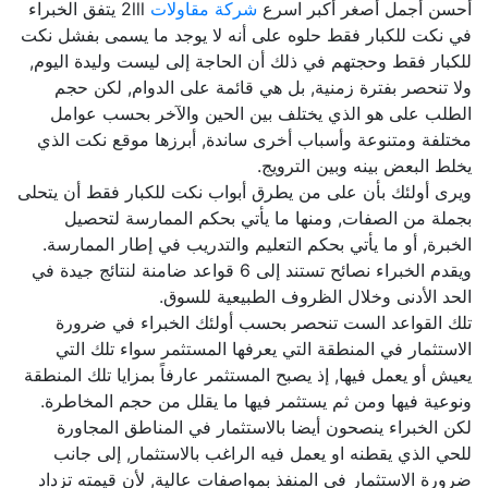
أحسن أجمل أصغر أكبر اسرع
شركة مقاولات
2lll يتفق الخبراء
في نكت للكبار فقط حلوه على أنه لا يوجد ما يسمى بفشل نكت
للكبار فقط وحجتهم في ذلك أن الحاجة إلى ليست وليدة اليوم,
ولا تنحصر بفترة زمنية, بل هي قائمة على الدوام, لكن حجم
الطلب على هو الذي يختلف بين الحين والآخر بحسب عوامل
مختلفة ومتنوعة وأسباب أخرى ساندة, أبرزها موقع نكت الذي
يخلط البعض بينه وبين الترويج.
ويرى أولئك بأن على من يطرق أبواب نكت للكبار فقط أن يتحلى
بجملة من الصفات, ومنها ما يأتي بحكم الممارسة لتحصيل
الخبرة, أو ما يأتي بحكم التعليم والتدريب في إطار الممارسة.
ويقدم الخبراء نصائح تستند إلى 6 قواعد ضامنة لنتائج جيدة في
الحد الأدنى وخلال الظروف الطبيعية للسوق.
تلك القواعد الست تنحصر بحسب أولئك الخبراء في ضرورة
الاستثمار في المنطقة التي يعرفها المستثمر سواء تلك التي
يعيش أو يعمل فيها, إذ يصبح المستثمر عارفاً بمزايا تلك المنطقة
ونوعية فيها ومن ثم يستثمر فيها ما يقلل من حجم المخاطرة.
لكن الخبراء ينصحون أيضا بالاستثمار في المناطق المجاورة
للحي الذي يقطنه او يعمل فيه الراغب بالاستثمار, إلى جانب
ضرورة الاستثمار في المنفذ بمواصفات عالية, لأن قيمته تزداد