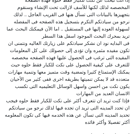
إذا انت تبحث عن نكت للكبار فقط حلوه فهذه الصفحه
المخصصه لذلك لكنها للأسف لازالت تحت الإنشاء وسنقوم
بتجهيزها بالبيانات التى تسأل هنها فى القريب العاجل .. لذلك
نرجو من سيادتكم التكرم بتسجيل هذه الصفحه فى المفضله
لسهولة العوده إليها فى المستقبل .. اما الآن فيمكنك البحث عما
تريد بمحرك البحث الموجود اسفل هذا السطر
فى البدايه نود ان نشكر سيادتكم على زيارتك الغاليه ونتمنى ان
تكون مفيده مثمره وان تؤدى إلى حصولك على كل المعلومات
المفيده التى ترغب فى الحصول عليها فهذه الصفحه مخصصه
للتعرف على كيفية الحصول على نكت للكبار فقط حلوه حيث
يمكنك الإستمتاع كثيرا وتمضية وقت متميز معها وتنمية مهارات
متعدده قد لا يمكن تنميتها بطريقه اخرى ففى كثير من الأحيان
يكون نكت من احسن واسهل الوسائل التعليميه التى تكسب
الانسان العديد من المهارات
فإذا كنت تريد ان تتعرف أكثر على نكت للكبار فقط حلوه فيجب
ان تحدد المدينه التى تريد ان تجده فيها لذلك نرجو من سيادتكم
تحديد المدينه التى تسأل عن هذه الخدمه فيها كى تكون المعلومه
أكثر تفصيلا وأكثر فائده